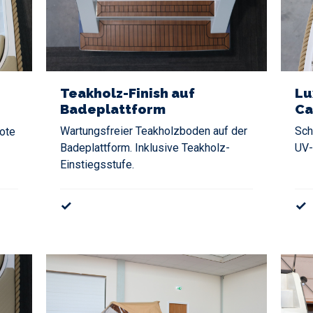
Teakholz-Finish auf
Lu
Badeplattform
Ca
Wartungsfreier Teakholzboden auf der
Sch
ote
Badeplattform. Inklusive Teakholz-
UV-
Einstiegsstufe.
✓
✓