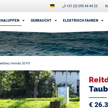
+31 (0) 595 44 44 23
K
CHALUPPEN
GEBRAUCHT
ELEKTRISCH FAHREN
benblau | Honda 20 PS
Reit
Taub
€ 26.3