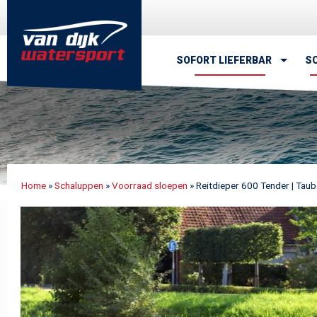
Van Dijk Watersport
SOFORT LIEFERBAR
S
Home
»
Schaluppen
»
Voorraad sloepen
»
Reitdieper 600 Tender | Tau