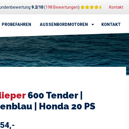
undenbewertung
9.2/10
(
198 Bewertungen
)
Kontakt
PROBEFAHREN
AUSSENBORDMOTOREN
KONTAKT
dieper
600 Tender |
enblau | Honda 20 PS
54,-