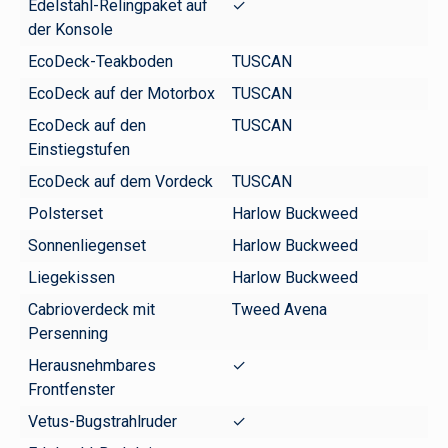
Edelstahl-Relingpaket auf
✓
der Konsole
EcoDeck-Teakboden
TUSCAN
EcoDeck auf der Motorbox
TUSCAN
EcoDeck auf den
TUSCAN
Einstiegstufen
EcoDeck auf dem Vordeck
TUSCAN
Polsterset
Harlow Buckweed
Sonnenliegenset
Harlow Buckweed
Liegekissen
Harlow Buckweed
Cabrioverdeck mit
Tweed Avena
Persenning
Herausnehmbares
✓
Frontfenster
Vetus-Bugstrahlruder
✓