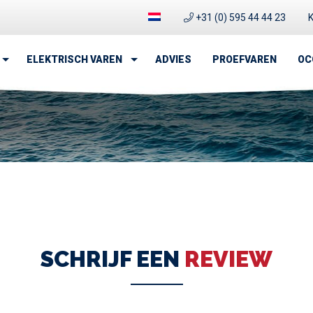
+31 (0) 595 44 44 23
K
 op het water
ELEKTRISCH VAREN
ADVIES
PROEFVAREN
OC
SCHRIJF EEN
REVIEW