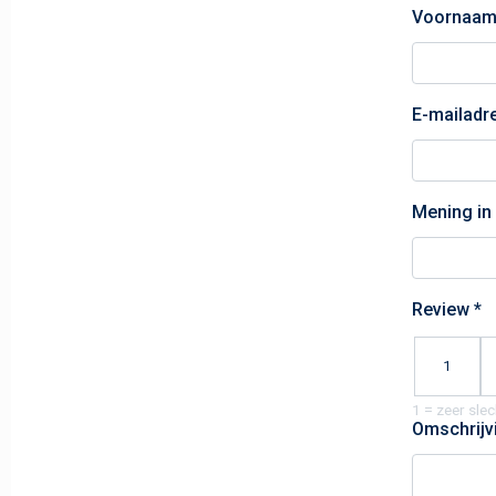
Voornaam
E-mailadr
Mening in 
Review *
1
Omschrijv