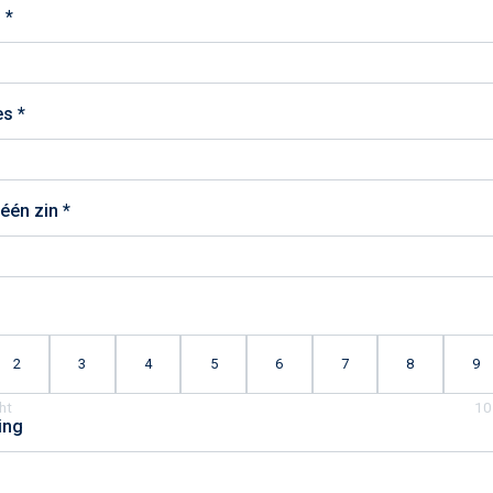
 *
es *
één zin *
2
3
4
5
6
7
8
9
ing