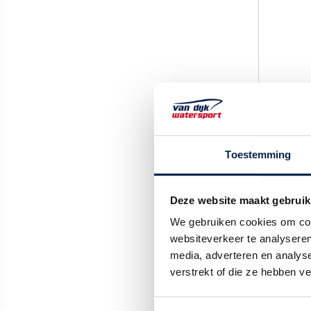
Foto's to
Toestemming
Pluspunte
Deze website maakt gebruik
We gebruiken cookies om cont
websiteverkeer te analyseren
media, adverteren en analys
verstrekt of die ze hebben v