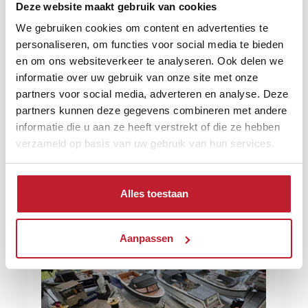
nieuwe én
tweedehands sloepen
,
Deze website maakt gebruik van cookies
buitenboordmotoren
,
consoleboten
en
We gebruiken cookies om content en advertenties te
boottrailers
. Naast de verkoop van
personaliseren, om functies voor social media te bieden
watersportproducten, ben je bij ons aan het
en om ons websiteverkeer te analyseren. Ook delen we
juiste adres voor al je onderhoud, reparatie en
informatie over uw gebruik van onze site met onze
bootstalling aan je boot en buitenboordmotor.
partners voor social media, adverteren en analyse. Deze
partners kunnen deze gegevens combineren met andere
informatie die u aan ze heeft verstrekt of die ze hebben
verzameld op basis van uw gebruik van hun services.
Alles toestaan
Aanpassen