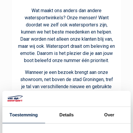
Wat maakt ons anders dan andere
watersportwinkels? Onze mensen! Want
doordat we zelf ook watersporters zijn,
kunnen we het beste meedenken en helpen.
Daar worden niet alleen onze klanten blij van,
maar wij ook. Watersport draait om beleving en
emotie. Daarom is het plezier die je aan jouw
boot beleefd onze nummer één prioriteit.
Wanneer je een bezoek brengt aan onze
showroom, net boven de stad Groningen, tref
je tal van verschillende nieuwe en gebruikte
boten aan. Door de ongekende populariteit van
sloepen
hebben wij een ruim assortiment aan
sloepen op voorraad. Snelle levertijden zijn
Toestemming
Details
Over
hiermee gegarandeerd.
Het hele jaar door kun je bij ons terecht voor