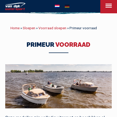
van Dijk Watersport - Uw leven op het w
Home
»
Sloepen
»
Voorraad sloepen
»
Primeur voorraad
PRIMEUR
VOORRAAD