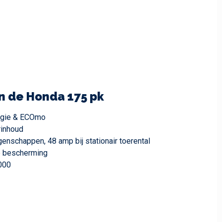
n de Honda 175 pk
logie & ECOmo
rinhoud
enschappen, 48 amp bij stationair toerental
e bescherming
000