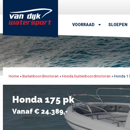
van Dijk Watersport - Uw leven
VOORRAAD
SLOEPEN
Home
»
Buitenboordmotoren
»
Honda buitenboordmotoren
»
Honda 1
Honda 175 pk
Vanaf € 24.389,-