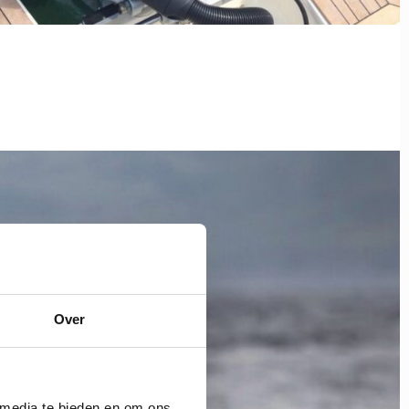
Over
 media te bieden en om ons