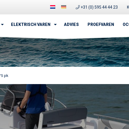
+31 (0) 595 44 44 23
K
 op het water
ELEKTRISCH VAREN
ADVIES
PROEFVAREN
OC
75 pk