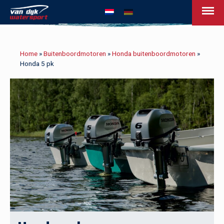
van Dijk Watersport - Uw leven op het w
Home
»
Buitenboordmotoren
»
Honda buitenboordmotoren
»
Honda 5 pk