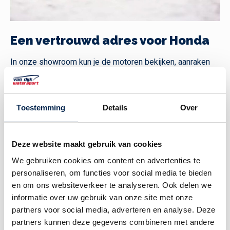
Een vertrouwd adres voor Honda
In onze showroom kun je de motoren bekijken, aanraken
en zelfs testen voordat je een aankoop doet. Dit geeft je
de kans om de juiste keuze te maken en te zien hoe de
motor presteert voordat je hem koopt. Onze medewerkers
Toestemming
Details
Over
hebben de kennis en de praktische ervaring om je te
helpen bij het maken van de juiste keuze voor jouw
specifieke situatie. Als officiele Honda dealer zijn wij
Deze website maakt gebruik van cookies
volledig ingericht om elke motor vakkundig te installeren
en te onderhouden.
We gebruiken cookies om content en advertenties te
personaliseren, om functies voor social media te bieden
en om ons websiteverkeer te analyseren. Ook delen we
informatie over uw gebruik van onze site met onze
partners voor social media, adverteren en analyse. Deze
partners kunnen deze gegevens combineren met andere