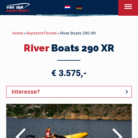
van Dijk Watersport - Uw leven op het w
Home
»
Kunststof boten
»
River Boats 290 XR
River
Boats 290 XR
€ 3.575,-
Interesse?