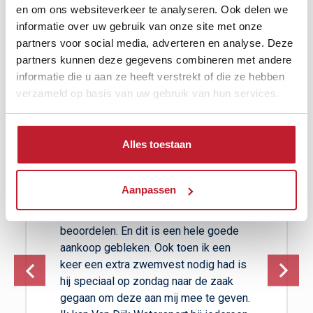
en om ons websiteverkeer te analyseren. Ook delen we
informatie over uw gebruik van onze site met onze
partners voor social media, adverteren en analyse. Deze
partners kunnen deze gegevens combineren met andere
Perfect, zeker aan te
informatie die u aan ze heeft verstrekt of die ze hebben
bevelen 10/10
verzameld op basis van uw gebruik van hun services.
Ik kom hier al vanaf het begin mijn boot
en motor worden hier altijd perfect
Alles toestaan
onderhouden. Heb nog nooit een
storing gehad aan mijn boot en motor.
Voor de aankoop van een andere boot
Aanpassen
is hij zelfs kosteloos mee gegaan naar
Amsterdam om deze technisch te
beoordelen. En dit is een hele goede
aankoop gebleken. Ook toen ik een
keer een extra zwemvest nodig had is
hij speciaal op zondag naar de zaak
gegaan om deze aan mij mee te geven.