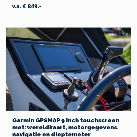
v.a. € 849.-
Garmin GPSMAP 9 inch touchscreen
met: wereldkaart, motorgegevens,
navigatie en dieptemeter