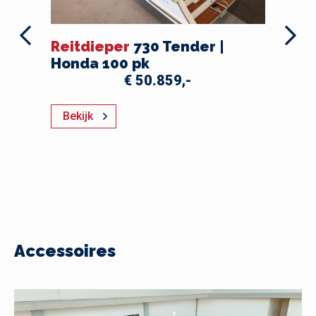
Reitdieper
730 Tender |
Re
Honda 100 pk
Ho
€ 50.859,-
Bekijk
Be
Accessoires