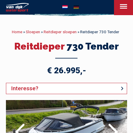
van Dijk Watersport - Uw leven op het w
Home
»
Sloepen
»
Reitdieper sloepen
»
Reitdieper 730 Tender
Reitdieper
730 Tender
€ 26.995,-
Interesse?