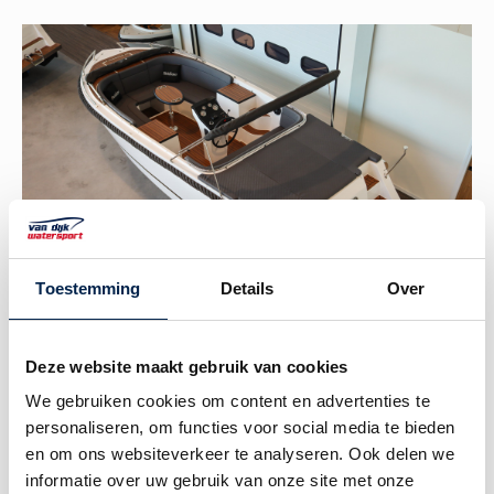
Toestemming
Details
Over
Luxe geruite kussenset
Deze website maakt gebruik van cookies
Silvertex bekleding, keuze uit camel, zwart, sunset
We gebruiken cookies om content en advertenties te
en antraciet bekleding.
personaliseren, om functies voor social media te bieden
en om ons websiteverkeer te analyseren. Ook delen we
informatie over uw gebruik van onze site met onze
€ 795,-