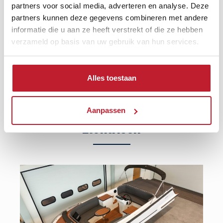
beschikbaar
partners voor social media, adverteren en analyse. Deze
partners kunnen deze gegevens combineren met andere
€ 37.040,-
informatie die u aan ze heeft verstrekt of die ze hebben
Vaarklaar
verzameld op basis van uw gebruik van hun services.
Bekijk
Alles toestaan
Aanpassen
Reitdieper
730 Tender |
Elektrisch