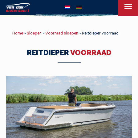
van Dijk Watersport - Uw leven op het w
Home
»
Sloepen
»
Voorraad sloepen
»
Reitdieper voorraad
REITDIEPER
VOORRAAD