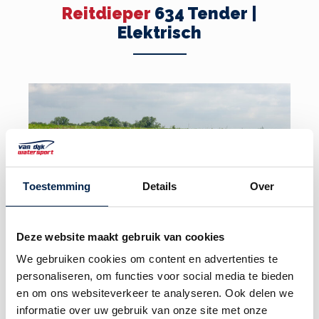
Reitdieper
634 Tender |
Elektrisch
Toestemming
Details
Over
Deze website maakt gebruik van cookies
Vaarklaar | Lengte 6.30 m |
We gebruiken cookies om content en advertenties te
Breedte 2.44 m | 8 personen
personaliseren, om functies voor social media te bieden
en om ons websiteverkeer te analyseren. Ook delen we
Showmodel direct
informatie over uw gebruik van onze site met onze