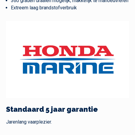
360 graden draaien mogelijk; makkelijk te manoeuvreren
Extreem laag brandstofverbruik
Standaard 5 jaar garantie
Jarenlang vaarplezier.