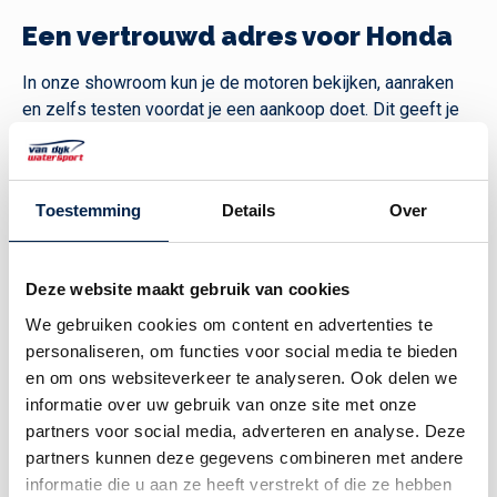
Een vertrouwd adres voor Honda
In onze showroom kun je de motoren bekijken, aanraken
en zelfs testen voordat je een aankoop doet. Dit geeft je
de kans om de juiste keuze te maken en te zien hoe de
motor presteert voordat je hem koopt. Onze medewerkers
hebben de kennis en de praktische ervaring om je te
Toestemming
Details
Over
helpen bij het maken van de juiste keuze voor jouw
specifieke situatie. Als officiele Honda dealer zijn wij
volledig ingericht om elke motor vakkundig te installeren
Deze website maakt gebruik van cookies
en te onderhouden.
We gebruiken cookies om content en advertenties te
personaliseren, om functies voor social media te bieden
en om ons websiteverkeer te analyseren. Ook delen we
informatie over uw gebruik van onze site met onze
partners voor social media, adverteren en analyse. Deze
partners kunnen deze gegevens combineren met andere
informatie die u aan ze heeft verstrekt of die ze hebben