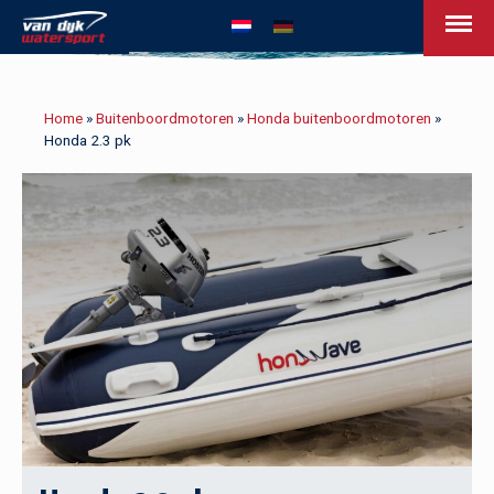
van Dijk Watersport - Uw leven op het w
Home
»
Buitenboordmotoren
»
Honda buitenboordmotoren
»
Honda 2.3 pk