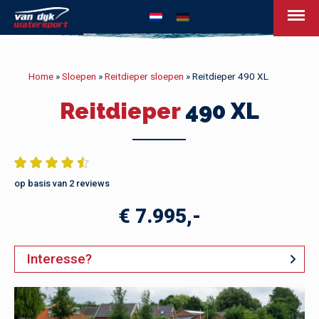
van Dijk Watersport - Uw leven op het w
Home
»
Sloepen
»
Reitdieper sloepen
»
Reitdieper 490 XL
Reitdieper
490 XL
op basis van 2 reviews
€ 7.995,-
Interesse?