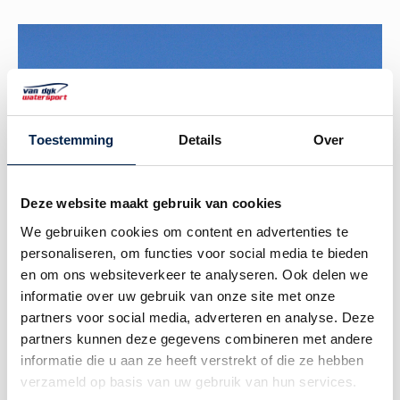
Toestemming
Details
Over
Deze website maakt gebruik van cookies
We gebruiken cookies om content en advertenties te
personaliseren, om functies voor social media te bieden
en om ons websiteverkeer te analyseren. Ook delen we
Navigatieverlichting met toplicht -
informatie over uw gebruik van onze site met onze
LED
partners voor social media, adverteren en analyse. Deze
partners kunnen deze gegevens combineren met andere
Navigatieverlichting met toplicht waarmee je ook in
informatie die u aan ze heeft verstrekt of die ze hebben
het donker wordt gezien. Makkelijk te bedienen met
verzameld op basis van uw gebruik van hun services.
multifunctioneel accessoirepaneel.