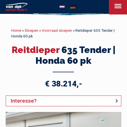
van Dijk Watersport - Uw leven op het w
Home
»
Sloepen
»
Voorraad sloepen
»
Reitdieper 635 Tender |
Honda 60 pk
Reitdieper
635 Tender |
Honda 60 pk
€ 38.214,-
Interesse?