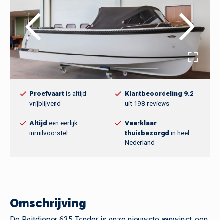
Proefvaart
is altijd
Klantbeoordeling 9.2
vrijblijvend
uit 198 reviews
Altijd
een eerlijk
Vaarklaar
inruilvoorstel
thuisbezorgd
in heel
Nederland
Omschrijving
De Reitdieper 635 Tender is onze nieuwste aanwinst, een