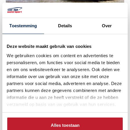
Reitdieper
630 Tender
Toestemming
Details
Over
Langstaart model
Bekijk
Deze website maakt gebruik van cookies
We gebruiken cookies om content en advertenties te
personaliseren, om functies voor social media te bieden
en om ons websiteverkeer te analyseren. Ook delen we
informatie over uw gebruik van onze site met onze
partners voor social media, adverteren en analyse. Deze
partners kunnen deze gegevens combineren met andere
informatie die u aan ze heeft verstrekt of die ze hebben
verzameld op basis van uw gebruik van hun services.
Reitdieper
635 Tender
Alles toestaan