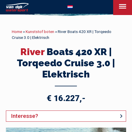
van Dijk Watersport - Uw leven op het w
Home
»
Kunststof boten
»
River Boats 420 XR | Torqeedo
Cruise 3.0 | Elektrisch
River
Boats 420 XR |
Torqeedo Cruise 3.0 |
Elektrisch
€ 16.227,-
Interesse?