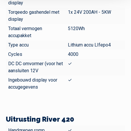
display
Torqeedo gashendel met
1x 24V 200AH - 5KW
display
Totaal vermogen
5120Wh
accupakket
Type accu
Lithium accu LIfepo4
Cycles
4000
DC DC omvormer (voor het
✓
aansluiten 12V
Ingebouwd display voor
✓
accugegevens
Uitrusting River 420
Handgrepen romp
✓